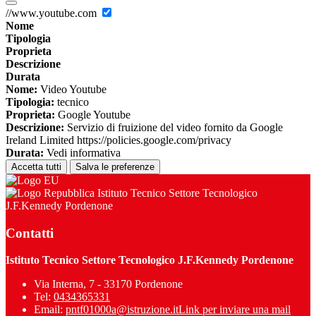
//www.youtube.com
Nome
Tipologia
Proprieta
Descrizione
Durata
Nome:
Video Youtube
Tipologia:
tecnico
Proprieta:
Google Youtube
Descrizione:
Servizio di fruizione del video fornito da Google
Ireland Limited https://policies.google.com/privacy
Durata:
Vedi informativa
Accetta tutti
Salva le preferenze
Istituto Tecnico Settore Tecnologico
J.F.Kennedy Pordenone
Contatti
Istituto Tecnico Settore Tecnologico J.F.Kennedy Pordenone
Via Interna, 7 - 33170 Pordenone
Tel:
0434365331
Email:
pntf01000a@istruzione.it
Link per inviare una mail