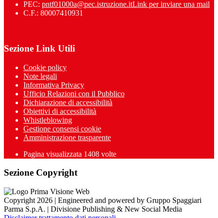
PEC:
pntf01000a@pec.istruzione.it
Link per inviare una mail
C.F.: 80007410931
Sezione Link Utili
Cookie policy
Note legali
Informativa Privacy
Ufficio Relazioni con il Pubblico
Dichiarazione di accessibilità
Obiettivi di accessibilità
Whistleblowing
Gestione consensi cookie
Amministrazione trasparente
Pagina visualizzata
1408
volte
Sezione Copyright
Copyright 2026 | Engineered and powered by Gruppo Spaggiari
Parma S.p.A. | Divisione Publishing & New Social Media
Disclaimer trattamento dati personali