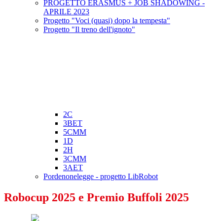
PROGETTO ERASMUS + JOB SHADOWING -
APRILE 2023
Progetto "Voci (quasi) dopo la tempesta"
Progetto "Il treno dell'ignoto"
2C
3BET
5CMM
1D
2H
3CMM
3AET
Pordenonelegge - progetto LibRobot
Robocup 2025 e Premio Buffoli 2025