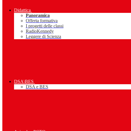
Didattica
Panoramica
Offerta formativa
I progetti delle classi
RadioKennedy
Leggere di Scienza
DSA\BES
DSA e BES