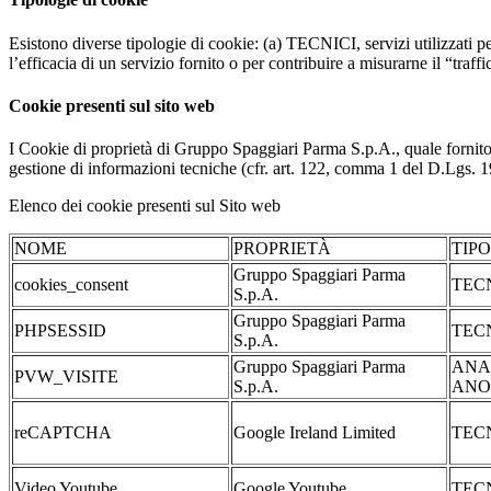
Esistono diverse tipologie di cookie: (a) TECNICI, servizi utilizzati pe
l’efficacia di un servizio fornito o per contribuire a misurarne il “traffic
Cookie presenti sul sito web
I Cookie di proprietà di Gruppo Spaggiari Parma S.p.A., quale fornito
gestione di informazioni tecniche (cfr. art. 122, comma 1 del D.Lgs. 196/
Elenco dei cookie presenti sul Sito web
NOME
PROPRIETÀ
TIP
Gruppo Spaggiari Parma
cookies_consent
TEC
S.p.A.
Gruppo Spaggiari Parma
PHPSESSID
TEC
S.p.A.
Gruppo Spaggiari Parma
ANA
PVW_VISITE
S.p.A.
ANO
reCAPTCHA
Google Ireland Limited
TEC
Video Youtube
Google Youtube
TEC