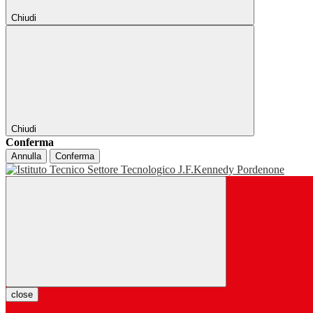
Chiudi
Chiudi
Conferma
Annulla
Conferma
close