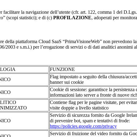
r facilitare la navigazione dell’utente (cfr. art. 122, comma 1 del D.Lgs
o” (scopi statistici); e di (c)
PROFILAZIONE
, adoperati per monitor
re della piattaforma Cloud SaaS “PrimaVisioneWeb” non prevedono la regi
2003 e s.m.i.) per l’erogazione di servizi o di dati analitici anonimi al 
OLOGIA
FUNZIONE
Flag impostato a seguito della chiusura/accet
NICO
banner sui cookie
Cookie di sessione: garantisce la persistenza 
NICO
informazioni lato server a fronte di nuove rich
LITICO
Contiene flag per le pagine visitate, per evita
NIMIZZATO
visite doppie a livello statistico
Servizio di sicurezza fornito da Google Irelan
NICO
di prevenire bot, spam e tentativi di frode:
https://policies.google.com/privacy
Servizio di fruizione del video fornito da Go
NICO