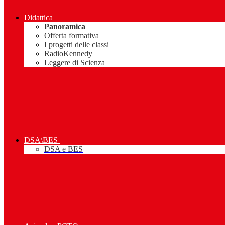
Didattica
Panoramica
Offerta formativa
I progetti delle classi
RadioKennedy
Leggere di Scienza
DSA\BES
DSA e BES