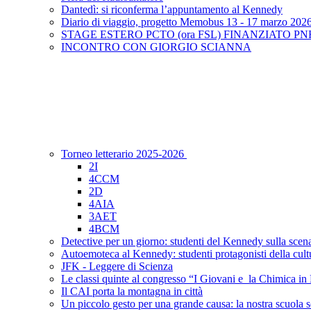
Dantedì: si riconferma l’appuntamento al Kennedy
Diario di viaggio, progetto Memobus 13 - 17 marzo 202
STAGE ESTERO PCTO (ora FSL) FINANZIATO PNRR: un’e
INCONTRO CON GIORGIO SCIANNA
Torneo letterario 2025-2026
2I
4CCM
2D
4AIA
3AET
4BCM
Detective per un giorno: studenti del Kennedy sulla scen
Autoemoteca al Kennedy: studenti protagonisti della cult
JFK - Leggere di Scienza
Le classi quinte al congresso “I Giovani e la Chimica in
Il CAI porta la montagna in città
Un piccolo gesto per una grande causa: la nostra scuola