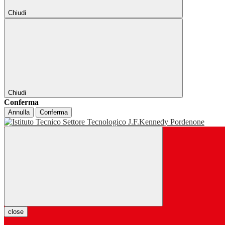
Chiudi
Chiudi
Conferma
Annulla
Conferma
close