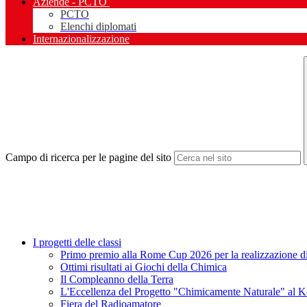
Aziende - PCTO
PCTO
Elenchi diplomati
Internazionalizzazione
Campo di ricerca per le pagine del sito
I progetti delle classi
Primo premio alla Rome Cup 2026 per la realizzazione di M
Ottimi risultati ai Giochi della Chimica
Il Compleanno della Terra
L'Eccellenza del Progetto "Chimicamente Naturale" al 
Fiera del Radioamatore