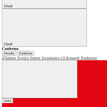
Chiudi
Chiudi
Conferma
Annulla
Conferma
close