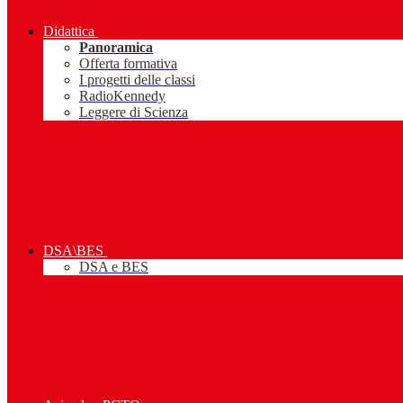
Didattica
Panoramica
Offerta formativa
I progetti delle classi
RadioKennedy
Leggere di Scienza
DSA\BES
DSA e BES