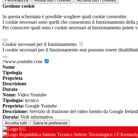
Personalizza
Rifiuta tutti
i cookies
Accetta tutti
i cookies
Gestione cookie
In questa schermata è possibile scegliere quali cookie consentire.
I cookie necessari sono quelli che consentono il funzionamento della pi
Per conoscere quali sono i cookie necessari al funzionamento potete v
Cookie necessari per il funzionamento
I cookie necessari per il funzionamento non possono essere disabilitati.
//www.youtube.com
Nome
Tipologia
Proprieta
Descrizione
Durata
Nome:
Video Youtube
Tipologia:
tecnico
Proprieta:
Google Youtube
Descrizione:
Servizio di fruizione del video fornito da Google Irelan
Durata:
Vedi informativa
Accetta tutti
Salva le preferenze
Istituto Tecnico Settore Tecnologico J.F.Kenned