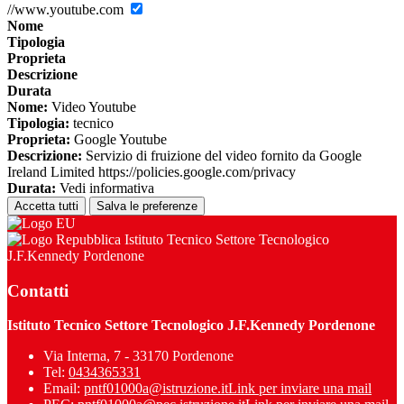
//www.youtube.com
Nome
Tipologia
Proprieta
Descrizione
Durata
Nome:
Video Youtube
Tipologia:
tecnico
Proprieta:
Google Youtube
Descrizione:
Servizio di fruizione del video fornito da Google
Ireland Limited https://policies.google.com/privacy
Durata:
Vedi informativa
Accetta tutti
Salva le preferenze
Istituto Tecnico Settore Tecnologico
J.F.Kennedy Pordenone
Contatti
Istituto Tecnico Settore Tecnologico J.F.Kennedy Pordenone
Via Interna, 7 - 33170 Pordenone
Tel:
0434365331
Email:
pntf01000a@istruzione.it
Link per inviare una mail