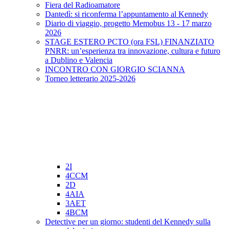
Fiera del Radioamatore
Dantedì: si riconferma l’appuntamento al Kennedy
Diario di viaggio, progetto Memobus 13 - 17 marzo
2026
STAGE ESTERO PCTO (ora FSL) FINANZIATO
PNRR: un’esperienza tra innovazione, cultura e futuro
a Dublino e Valencia
INCONTRO CON GIORGIO SCIANNA
Torneo letterario 2025-2026
2I
4CCM
2D
4AIA
3AET
4BCM
Detective per un giorno: studenti del Kennedy sulla