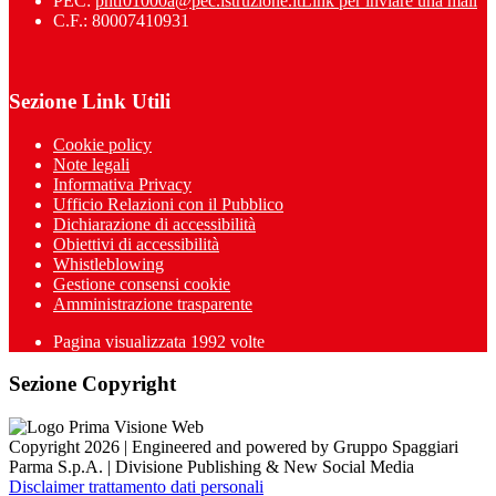
PEC:
pntf01000a@pec.istruzione.it
Link per inviare una mail
C.F.: 80007410931
Sezione Link Utili
Cookie policy
Note legali
Informativa Privacy
Ufficio Relazioni con il Pubblico
Dichiarazione di accessibilità
Obiettivi di accessibilità
Whistleblowing
Gestione consensi cookie
Amministrazione trasparente
Pagina visualizzata
1992
volte
Sezione Copyright
Copyright 2026 | Engineered and powered by Gruppo Spaggiari
Parma S.p.A. | Divisione Publishing & New Social Media
Disclaimer trattamento dati personali