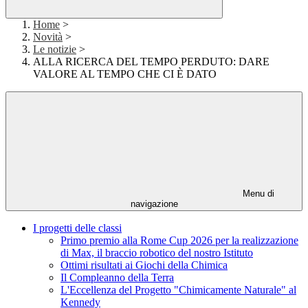
Home
>
Novità
>
Le notizie
>
ALLA RICERCA DEL TEMPO PERDUTO: DARE
VALORE AL TEMPO CHE CI È DATO
Menu di
navigazione
I progetti delle classi
Primo premio alla Rome Cup 2026 per la realizzazione
di Max, il braccio robotico del nostro Istituto
Ottimi risultati ai Giochi della Chimica
Il Compleanno della Terra
L'Eccellenza del Progetto "Chimicamente Naturale" al
Kennedy