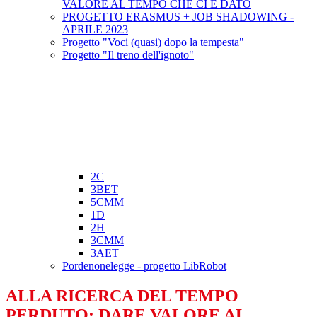
VALORE AL TEMPO CHE CI È DATO
PROGETTO ERASMUS + JOB SHADOWING -
APRILE 2023
Progetto "Voci (quasi) dopo la tempesta"
Progetto "Il treno dell'ignoto"
2C
3BET
5CMM
1D
2H
3CMM
3AET
Pordenonelegge - progetto LibRobot
ALLA RICERCA DEL TEMPO
PERDUTO: DARE VALORE AL