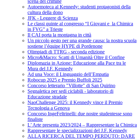
scena del crimine
Autoemoteca al Kennedy: studenti protagonisti della
cultura della dono
JFK - Leggere di Scienza
Le classi quinte al congresso “I Giovani e la Chimica
in FVG” a Trieste
Il CAI porta la montagna in città
Un piccolo gesto per una grande causa: la nostra scuola
sostiene l’équipe HYPE di Pordenone
Olimpiadi di TTRG - seconda edizione
Micro&Macro: Scatti di Umanità Oltre il Confine
Diplomazia in Azione: Educazione alla Pace tra le
Mura del J.F. Kennedy
Ad una Voce: il Linguaggio dell’Empatia
Robocup 2025 e Premio Buffoli 2025
Concorso letterario "Villotte" di San Quirino
Segnaletica per sedi ciclabili - laboratorio di
Educazione stradale
NaoChallenge 2025: il Kennedy vince il Premio
Tecnologia a Genova
Concorso IngeFeltrinelli: due nostre studentesse sono
finaliste
L’ Arte presenta 2023/2024 – Rappresentare la Chimica
Rappresentare le specializzazioni del J.F. Kennedy
ALLA RICERCA DEL TEMPO PERDUTO: DARE