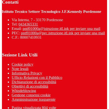
Contatti
Istituto Tecnico Settore Tecnologico J.F.Kennedy Pordenone
Via Interna, 7 - 33170 Pordenone
Tel:
0434365331
Email:
pntf01000a@istruzione.it
Link per inviare una mail
PEC:
pntf01000a@pec.istruzione.it
Link per inviare una mail
C.F.: 80007410931
Sezione Link Utili
Cookie policy
Note legali
Informativa Privacy
Ufficio Relazioni con il Pubblico
Dichiarazione di accessibilità
Obiettivi di accessibilità
Whistleblowing
Gestione consensi cookie
Amministrazione trasparente
Pagina visualizzata
804
volte