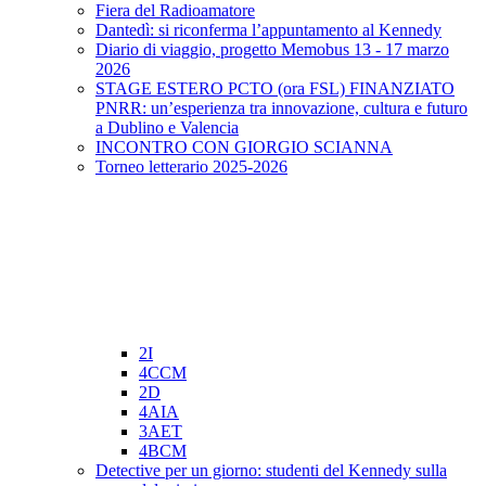
Fiera del Radioamatore
Dantedì: si riconferma l’appuntamento al Kennedy
Diario di viaggio, progetto Memobus 13 - 17 marzo
2026
STAGE ESTERO PCTO (ora FSL) FINANZIATO
PNRR: un’esperienza tra innovazione, cultura e futuro
a Dublino e Valencia
INCONTRO CON GIORGIO SCIANNA
Torneo letterario 2025-2026
2I
4CCM
2D
4AIA
3AET
4BCM
Detective per un giorno: studenti del Kennedy sulla