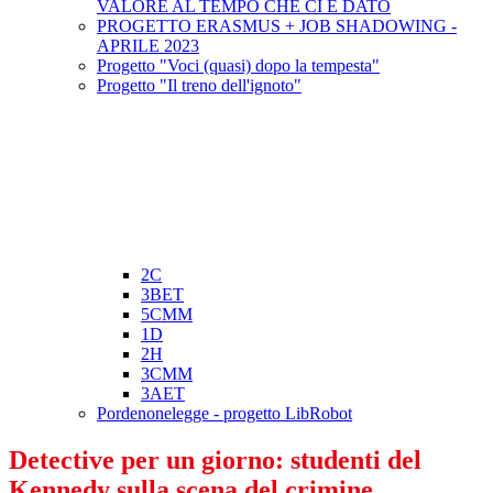
VALORE AL TEMPO CHE CI È DATO
PROGETTO ERASMUS + JOB SHADOWING -
APRILE 2023
Progetto "Voci (quasi) dopo la tempesta"
Progetto "Il treno dell'ignoto"
2C
3BET
5CMM
1D
2H
3CMM
3AET
Pordenonelegge - progetto LibRobot
Detective per un giorno: studenti del
Kennedy sulla scena del crimine