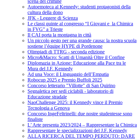
scena del crimine
Autoemoteca al Kennedy: studenti protagonisti della
cultura della dono
JFK - Leggere di Scienza
Le classi quinte al congresso “I Giovani e la Chimica
in FVG” a Trieste
Il CAI porta la montagna in città
Un piccolo gesto per una grande causa: la nostra scuola
sostiene l’équipe HYPE di Pordenone
Olimpiadi di TTRG - seconda edizione
Micro&Macro: Scatti di Umanità Oltre il Confine
Diplomazia in Azione: Educazione alla Pace tra le
Mura del J.F. Kennedy
Ad una Voce: il Linguaggio dell’Empatia
Robocup 2025 e Premio Buffoli 2025
Concorso letterario "Villotte" di San Quirino
Segnaletica per sedi ciclabili - laboratorio di
Educazione stradale
NaoChallenge 2025: il Kennedy vince il Premio
Tecnologia a Genova
Concorso IngeFeltrinelli: due nostre studentesse sono
finaliste
L’ Arte presenta 2023/2024 – Rappresentare la Chimica
Rappresentare le specializzazioni del J.F. Kennedy
ALLA RICERCA DEL TEMPO PERDUTO: DARE