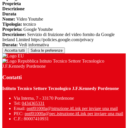
Proprieta
Descrizione
Durata
Nome:
Video Youtube
Tipologia:
tecnico
Proprieta:
Google Youtube
Descrizione:
Servizio di fruizione del video fornito da Google
Ireland Limited https://policies.google.com/privacy
Durata:
Vedi informativa
Accetta tutti
Salva le preferenze
Istituto Tecnico Settore Tecnologico
J.F.Kennedy Pordenone
Contatti
Istituto Tecnico Settore Tecnologico J.F.Kennedy Pordenone
Via Interna, 7 - 33170 Pordenone
Tel:
0434365331
Email:
pntf01000a@istruzione.it
Link per inviare una mail
PEC:
pntf01000a@pec.istruzione.it
Link per inviare una mail
C.F.: 80007410931