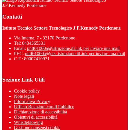
Istituto Tecnico Settore Tecnologico
J.F.Kennedy Pordenone
Contatti
Istituto Tecnico Settore Tecnologico J.F.Kennedy Pordenone
Via Interna, 7 - 33170 Pordenone
Tel:
0434365331
Email:
pntf01000a@istruzione.it
Link per inviare una mail
PEC:
pntf01000a@pec.istruzione.it
Link per inviare una mail
C.F.: 80007410931
Sezione Link Utili
Cookie policy
Note legali
Informativa Privacy
Ufficio Relazioni con il Pubblico
Dichiarazione di accessibilità
Obiettivi di accessibilità
Whistleblowing
Gestione consensi cookie