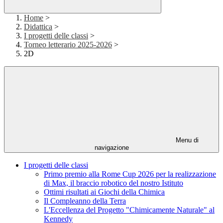
Home
>
Didattica
>
I progetti delle classi
>
Torneo letterario 2025-2026
>
2D
Menu di
navigazione
I progetti delle classi
Primo premio alla Rome Cup 2026 per la realizzazione
di Max, il braccio robotico del nostro Istituto
Ottimi risultati ai Giochi della Chimica
Il Compleanno della Terra
L'Eccellenza del Progetto "Chimicamente Naturale" al
Kennedy