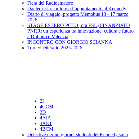
Fiera del Radioamatore
Dantedì: si riconferma l’appuntamento al Kennedy
Diario di viaggio, progetto Memobus 13 - 17 marzo
2026
STAGE ESTERO PCTO (ora FSL) FINANZIATO
PNRR: un’esperienza tra innovazione, cultura e futuro
a Dublino e Valencia
INCONTRO CON GIORGIO SCIANNA
Torneo letterario 2025-2026
2I
4CCM
2D
4AIA
3AET
4BCM
Detective per un giorno: studenti del Kennedy sulla