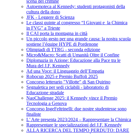
scena del crimine
Autoemoteca al Kennedy: studenti protagonisti della
cultura della dono
JFK - Leggere di Scienza
Le classi quinte al congresso “I Giovani e la Chimica
in FVG” a Trieste
Il CAI porta la montagna in città
Un piccolo gesto per una grande causa: la nostra scuola
sostiene l’équipe HYPE di Pordenone
Olimpiadi di TTRG - seconda edizione
Micro&Macro: Scatti di Umanità Oltre il Confine
Diplomazia in Azione: Educazione alla Pace tra le
Mura del J.F. Kennedy
Ad una Voce: il Linguaggio dell’Empatia
Robocup 2025 e Premio Buffoli 2025
Concorso letterario "Villotte" di San Quirino
Segnaletica per sedi ciclabili - laboratorio di
Educazione stradale
NaoChallenge 2025: il Kennedy vince il Premio
Tecnologia a Genova
Concorso IngeFeltrinelli: due nostre studentesse sono
finaliste
L’ Arte presenta 2023/2024 – Rappresentare la Chimica
Rappresentare le specializzazioni del J.F. Kennedy
ALLA RICERCA DEL TEMPO PERDUTO: DARE