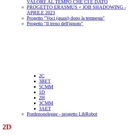
VALORE AL TEMPO CHE CI È DATO
PROGETTO ERASMUS + JOB SHADOWING -
APRILE 2023
Progetto "Voci (quasi) dopo la tempesta"
Progetto "Il treno dell'ignoto"
2C
3BET
5CMM
1D
2H
3CMM
3AET
Pordenonelegge - progetto LibRobot
2D