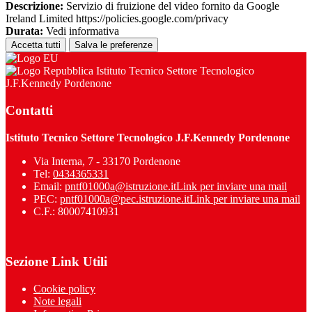
Descrizione:
Servizio di fruizione del video fornito da Google
Ireland Limited https://policies.google.com/privacy
Durata:
Vedi informativa
Accetta tutti
Salva le preferenze
Istituto Tecnico Settore Tecnologico
J.F.Kennedy Pordenone
Contatti
Istituto Tecnico Settore Tecnologico J.F.Kennedy Pordenone
Via Interna, 7 - 33170 Pordenone
Tel:
0434365331
Email:
pntf01000a@istruzione.it
Link per inviare una mail
PEC:
pntf01000a@pec.istruzione.it
Link per inviare una mail
C.F.: 80007410931
Sezione Link Utili
Cookie policy
Note legali