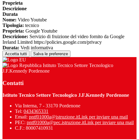
Proprieta
Descrizione
Durata
Nome:
Video Youtube
Tipologia:
tecnico
Proprieta:
Google Youtube
Descrizione:
Servizio di fruizione del video fornito da Google
Ireland Limited https://policies.google.com/privacy
Durata:
Vedi informativa
Accetta tutti
Salva le preferenze
Istituto Tecnico Settore Tecnologico
J.F.Kennedy Pordenone
Contatti
Istituto Tecnico Settore Tecnologico J.F.Kennedy Pordenone
Via Interna, 7 - 33170 Pordenone
Tel:
0434365331
Email:
pntf01000a@istruzione.it
Link per inviare una mail
PEC:
pntf01000a@pec.istruzione.it
Link per inviare una mail
C.F.: 80007410931