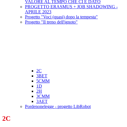
VALORE AL TEMPO CHE CI È DATO
PROGETTO ERASMUS + JOB SHADOWING -
APRILE 2023
Progetto "Voci (quasi) dopo la tempesta"
Progetto "Il treno dell'ignoto"
2C
3BET
5CMM
1D
2H
3CMM
3AET
Pordenonelegge - progetto LibRobot
2C