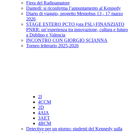
Fiera del Radioamatore
Dantedì: si riconferma l’appuntamento al Kennedy
Diario di viaggio, progetto Memobus 13 - 17 marzo
2026
STAGE ESTERO PCTO (ora FSL) FINANZIATO
PNRR: un’esperienza tra innovazione, cultura e futuro
a Dublino e Valencia
INCONTRO CON GIORGIO SCIANNA
Torneo letterario 2025-2026
2I
4CCM
2D
4AIA
3AET
4BCM
Detective per un giorno: studenti del Kennedy sulla