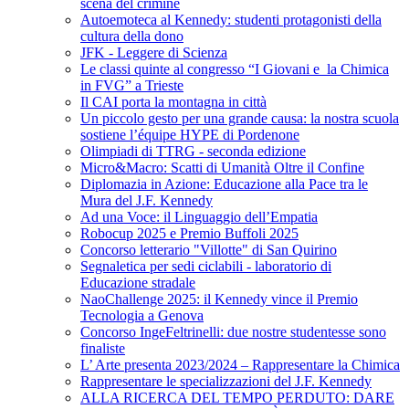
scena del crimine
Autoemoteca al Kennedy: studenti protagonisti della
cultura della dono
JFK - Leggere di Scienza
Le classi quinte al congresso “I Giovani e la Chimica
in FVG” a Trieste
Il CAI porta la montagna in città
Un piccolo gesto per una grande causa: la nostra scuola
sostiene l’équipe HYPE di Pordenone
Olimpiadi di TTRG - seconda edizione
Micro&Macro: Scatti di Umanità Oltre il Confine
Diplomazia in Azione: Educazione alla Pace tra le
Mura del J.F. Kennedy
Ad una Voce: il Linguaggio dell’Empatia
Robocup 2025 e Premio Buffoli 2025
Concorso letterario "Villotte" di San Quirino
Segnaletica per sedi ciclabili - laboratorio di
Educazione stradale
NaoChallenge 2025: il Kennedy vince il Premio
Tecnologia a Genova
Concorso IngeFeltrinelli: due nostre studentesse sono
finaliste
L’ Arte presenta 2023/2024 – Rappresentare la Chimica
Rappresentare le specializzazioni del J.F. Kennedy
ALLA RICERCA DEL TEMPO PERDUTO: DARE