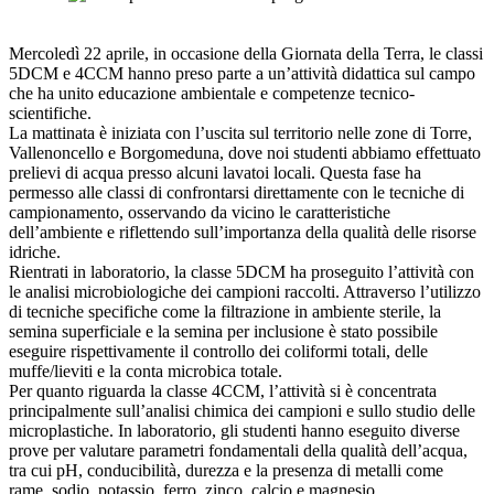
Mercoledì 22 aprile, in occasione della Giornata della Terra, le classi
5DCM e 4CCM hanno preso parte a un’attività didattica sul campo
che ha unito educazione ambientale e competenze tecnico-
scientifiche.
La mattinata è iniziata con l’uscita sul territorio nelle zone di Torre,
Vallenoncello e Borgomeduna, dove noi studenti abbiamo effettuato
prelievi di acqua presso alcuni lavatoi locali. Questa fase ha
permesso alle classi di confrontarsi direttamente con le tecniche di
campionamento, osservando da vicino le caratteristiche
dell’ambiente e riflettendo sull’importanza della qualità delle risorse
idriche.
Rientrati in laboratorio, la classe 5DCM ha proseguito l’attività con
le analisi microbiologiche dei campioni raccolti. Attraverso l’utilizzo
di tecniche specifiche come la filtrazione in ambiente sterile, la
semina superficiale e la semina per inclusione è stato possibile
eseguire rispettivamente il controllo dei coliformi totali, delle
muffe/lieviti e la conta microbica totale.
Per quanto riguarda la classe 4CCM, l’attività si è concentrata
principalmente sull’analisi chimica dei campioni e sullo studio delle
microplastiche. In laboratorio, gli studenti hanno eseguito diverse
prove per valutare parametri fondamentali della qualità dell’acqua,
tra cui pH, conducibilità, durezza e la presenza di metalli come
rame, sodio, potassio, ferro, zinco, calcio e magnesio.