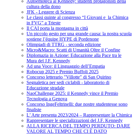
Autoemoteca al Kennedy: studenti protagonisti della
cultura della dono
JFK - Leggere di Scienza
Le classi quinte al congresso “I Giovani e la Chimica
in FVG” a Trieste
Il CAI porta la montagna in città
Un piccolo gesto per una grande causa: la nostra scuola
sostiene l’équipe HYPE di Pordenone
Olimpiadi di TTRG - seconda edizione
Micro&Macro: Scatti di Umanità Oltre il Confine
Diplomazia in Azione: Educazione alla Pace tra le
Mura del J.F. Kennedy
Ad una Voce: il Linguaggio dell’Empatia
Robocup 2025 e Premio Buffoli 2025
Concorso letterario "Villotte" di San Quirino
Segnaletica per sedi ciclabili - laboratorio di
Educazione stradale
NaoChallenge 2025: il Kennedy vince il Premio
Tecnologia a Genova
Concorso IngeFeltrinelli: due nostre studentesse sono
finaliste
L’ Arte presenta 2023/2024 – Rappresentare la Chimica
Rappresentare le specializzazioni del J.F. Kennedy
ALLA RICERCA DEL TEMPO PERDUTO: DARE
VALORE AL TEMPO CHE CI È DATO