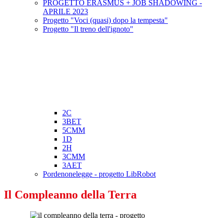
PROGETTO ERASMUS + JOB SHADOWING -
APRILE 2023
Progetto "Voci (quasi) dopo la tempesta"
Progetto "Il treno dell'ignoto"
2C
3BET
5CMM
1D
2H
3CMM
3AET
Pordenonelegge - progetto LibRobot
Il Compleanno della Terra