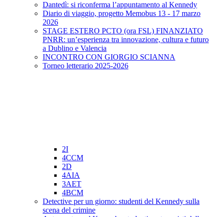
Dantedì: si riconferma l’appuntamento al Kennedy
Diario di viaggio, progetto Memobus 13 - 17 marzo
2026
STAGE ESTERO PCTO (ora FSL) FINANZIATO
PNRR: un’esperienza tra innovazione, cultura e futuro
a Dublino e Valencia
INCONTRO CON GIORGIO SCIANNA
Torneo letterario 2025-2026
2I
4CCM
2D
4AIA
3AET
4BCM
Detective per un giorno: studenti del Kennedy sulla
scena del crimine