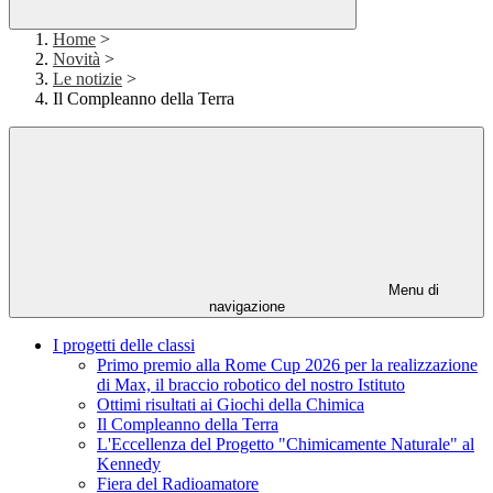
Home
>
Novità
>
Le notizie
>
Il Compleanno della Terra
Menu di
navigazione
I progetti delle classi
Primo premio alla Rome Cup 2026 per la realizzazione
di Max, il braccio robotico del nostro Istituto
Ottimi risultati ai Giochi della Chimica
Il Compleanno della Terra
L'Eccellenza del Progetto "Chimicamente Naturale" al
Kennedy
Fiera del Radioamatore