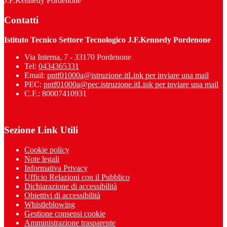
J.F.Kennedy Pordenone
Contatti
Istituto Tecnico Settore Tecnologico J.F.Kennedy Pordenone
Via Interna, 7 - 33170 Pordenone
Tel:
0434365331
Email:
pntf01000a@istruzione.it
Link per inviare una mail
PEC:
pntf01000a@pec.istruzione.it
Link per inviare una mail
C.F.: 80007410931
Sezione Link Utili
Cookie policy
Note legali
Informativa Privacy
Ufficio Relazioni con il Pubblico
Dichiarazione di accessibilità
Obiettivi di accessibilità
Whistleblowing
Gestione consensi cookie
Amministrazione trasparente