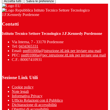
Accetta tutti
Salva le preferenze
Istituto Tecnico Settore Tecnologico
J.F.Kennedy Pordenone
Contatti
Istituto Tecnico Settore Tecnologico J.F.Kennedy Pordenone
Via Interna, 7 - 33170 Pordenone
Tel:
0434365331
Email:
pntf01000a@istruzione.it
Link per inviare una mail
PEC:
pntf01000a@pec.istruzione.it
Link per inviare una mail
C.F.: 80007410931
Sezione Link Utili
Cookie policy
Note legali
Informativa Privacy
Ufficio Relazioni con il Pubblico
Dichiarazione di accessibilità
Obiettivi di accessibilità